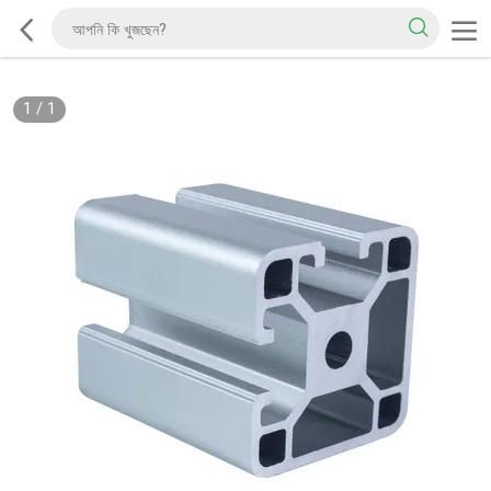
1
/
1