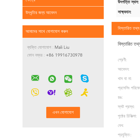
ক্ষেত্রে
উৎপত্তি স্থল:
সাক্ষ্যদান:
উদ্ধৃতির জন্য আবেদন
বিস্তারিত তথ্য
আমাদের সাথে যোগাযোগ করুন
বিস্তারিত তথ্
ব্যক্তি যোগাযোগ :
Mali Liu
ফোন নম্বর :
+86 19916730978
শ্রেণী:
আবেদন:
খাদ বা না:
প্রসেসিং পরিষেব
রঙ:
স্লট প্রস্থ:
পৃষ্ঠের চিকিত্সা:
বেধ:
প্রযুক্তি::