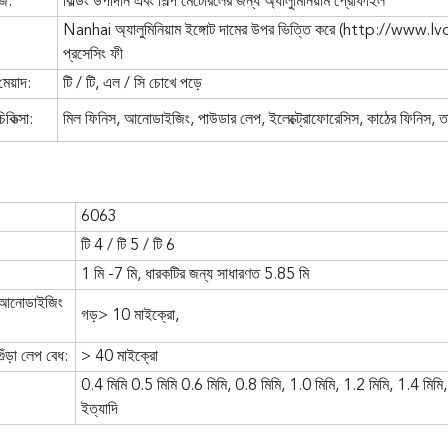
িজ:
বিল্ডিং উপাদান এবং শিল্প মেটেরিলের জন্য অ্যালুমিনিয়াম প্রোফাইল
Nanhai অ্যালুমিনিয়াম ইঙ্গোট দামের উপর ভিত্তি করে (
http://www.lvd
প্রসেসিং ফী
মেয়াদ:
টি / টি, এল / সি চোখে পড়ে
কিত্সা:
মিল ফিনিস, আনোডাইজিং, পাউডার লেপ, ইলেক্ট্রোফোরেসিস, কাঠের ফিনিস,
6063
টি 4 / টি 5 / টি 6
1 মি -7 মি, ধারকটির জন্য সাধারণত 5.85 মি
 আনোডাইজিং
গড়> 10 মাইক্রো,
ুঁড়া লেপ বেধ:
> 40 মাইক্রো
0.4 মিমি 0.5 মিমি 0.6 মিমি, 0.8 মিমি, 1.0 মিমি, 1.2 মিমি, 1.4 মিমি,
ইত্যাদি