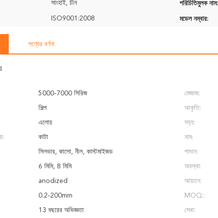
সাংহাই, চীন
পরিচিতিমুলক নাম:
ISO9001:2008
মডেল নম্বার:
পণ্যের বর্ণনা
য
5000-7000 সিরিজ
মেজাজ:
শিল্প
আকৃতি:
এলোয়
সহ্য:
া:
কাটা
নাম:
সিলভার, কালো, নীল, কাস্টমাইজড
পাদান:
6 মিমি, 8 মিমি
অবস্থা:
anodized
আয়তন:
0.2-200mm
MOQ::
13 বছরের অভিজ্ঞতা
সেবা: