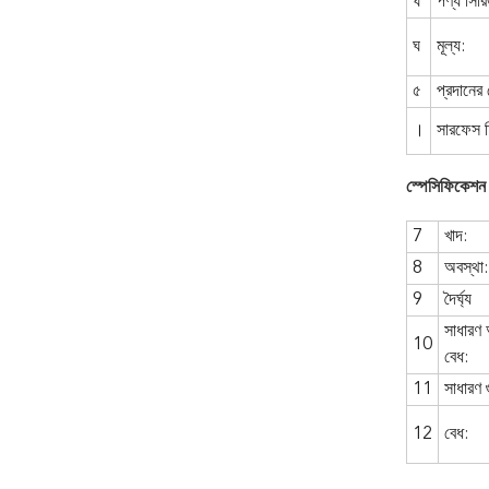
ঘ
পণ্য সির
ঘ
মূল্য:
৫
প্রদানের 
।
সারফেস চি
স্পেসিফিকেশন
7
খাদ:
8
অবস্থা:
9
দৈর্ঘ্য
সাধারণ
10
বেধ:
11
সাধারণ গ
12
বেধ: