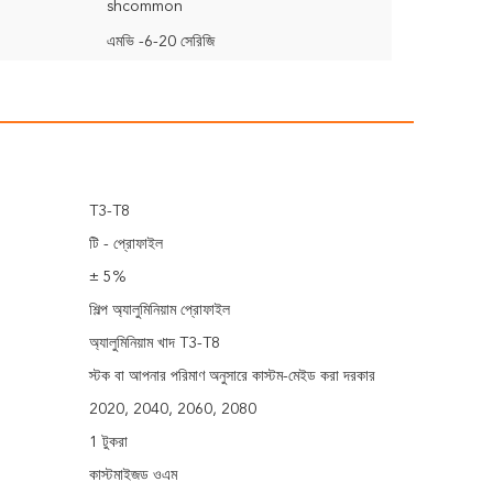
shcommon
এমভি -6-20 সেরিজি
T3-T8
টি - প্রোফাইল
± 5%
শিল্প অ্যালুমিনিয়াম প্রোফাইল
অ্যালুমিনিয়াম খাদ T3-T8
স্টক বা আপনার পরিমাণ অনুসারে কাস্টম-মেইড করা দরকার
2020, 2040, 2060, 2080
1 টুকরা
কাস্টমাইজড ওএম