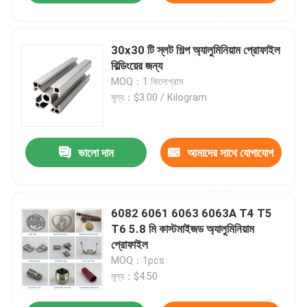
করুন
30x30 টি স্লট শিল্প অ্যালুমিনিয়াম প্রোফাইল
বিল্ডিংয়ের জন্য
MOQ：1 কিলোগ্রাম
মূল্য：$3.00 / Kilogram
ভালো দাম
আমাদের সাথে যোগাযোগ
করুন
6082 6061 6063 6063A T4 T5
T6 5.8 মি কাস্টমাইজড অ্যালুমিনিয়াম
প্রোফাইল
MOQ：1pcs
মূল্য：$4.50